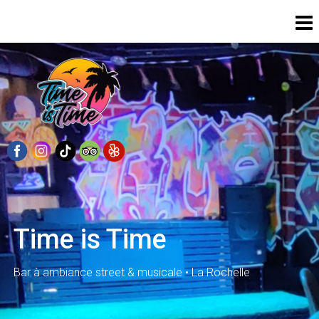
Skip
to
content
Time is Time
Bar à ambiance street & musicale • La Rochelle